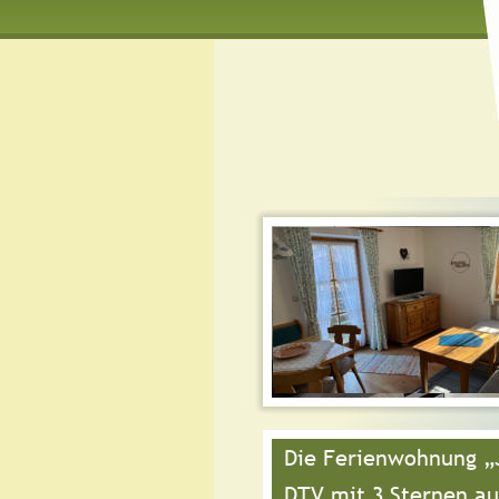
Die Ferienwohnung „J
DTV mit 3 Sternen au